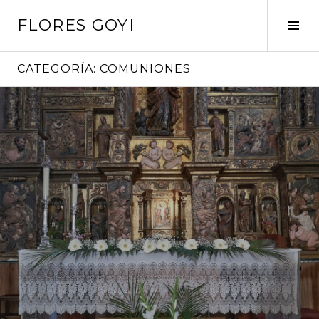
Saltar
FLORES GOYI
al
Alte
contenido
barr
later
CATEGORÍA:
COMUNIONES
Sigue
leyendo
→