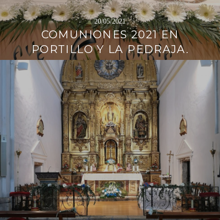
20/05/2021
COMUNIONES 2021 EN
PORTILLO Y LA PEDRAJA.
Sigue
leyendo
→