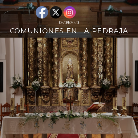
06/09/2020
COMUNIONES EN LA PEDRAJA
Sigue
leyendo
→