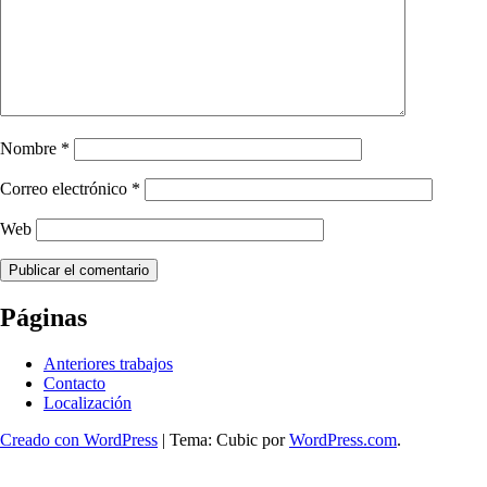
Nombre
*
Correo electrónico
*
Web
Navegación
←
20200211_193509_00002643115048817188066.png
Páginas
de
Anteriores trabajos
entradas
Contacto
Localización
Creado con WordPress
|
Tema: Cubic por
WordPress.com
.