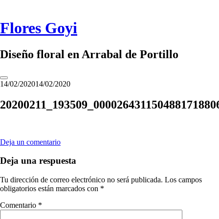
Saltar
al
contenido
Flores Goyi
Diseño floral en Arrabal de Portillo
Alternar
14/02/2020
14/02/2020
barra
lateral
20200211_193509_000026431150488171880
Deja un comentario
Deja una respuesta
Tu dirección de correo electrónico no será publicada.
Los campos
obligatorios están marcados con
*
Comentario
*