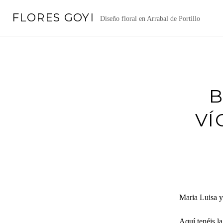
Saltar
FLORES GOYI
al
Diseño floral en Arrabal de Portillo
contenido
B
VÍ
Maria Luisa y 
Aquí tenéis la