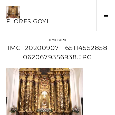
Saltar
al
Alte
contenido
FLORES GOYI
barr
later
07/09/2020
IMG_20200907_165114552858
0620679356938.JPG