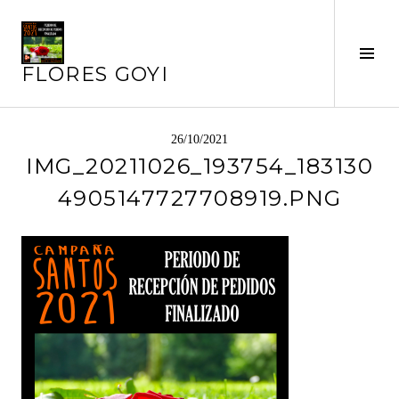
Saltar
al
contenido
Alte
FLORES GOYI
barr
later
26/10/2021
IMG_20211026_193754_183130
4905147727708919.PNG