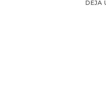
DEJA 
Tu dirección d
*
Comentario
*
Nombre
*