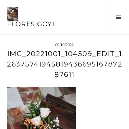
Saltar
al
Alte
contenido
FLORES GOYI
barr
later
06/10/2022
IMG_20221001_104509_EDIT_1
26375741945819436695167872
87611