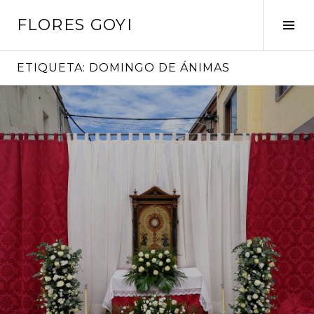
Saltar
FLORES GOYI
al
Alte
contenido
barr
later
ETIQUETA:
DOMINGO DE ÁNIMAS
Sigue
leyendo
→