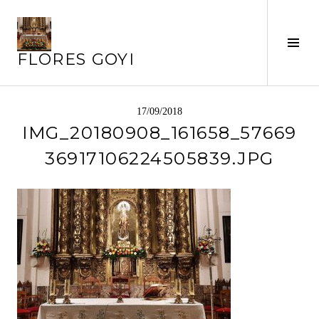
Saltar
al
contenido
Alte
FLORES GOYI
barr
later
17/09/2018
IMG_20180908_161658_57669
36917106224505839.JPG