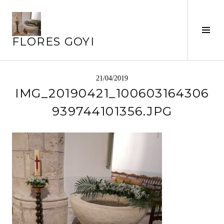
Saltar
al
Alte
contenido
FLORES GOYI
barr
later
21/04/2019
IMG_20190421_100603164306
939744101356.JPG