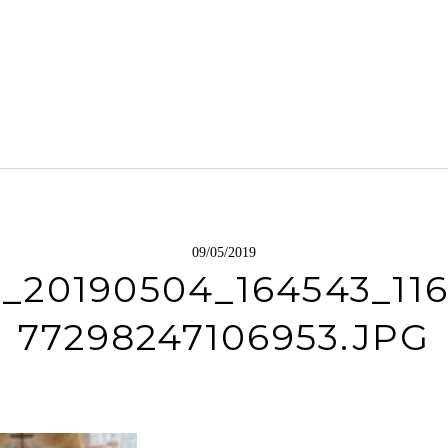
09/05/2019
_20190504_164543_11
77298247106953.JPG