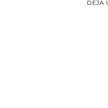
DEJA 
Tu dirección d
*
Comentario
*
Nombre
*