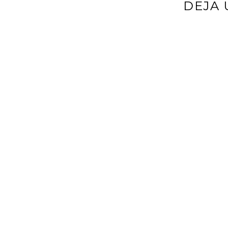
DEJA 
Tu dirección d
*
Comentario
*
Nombre
*