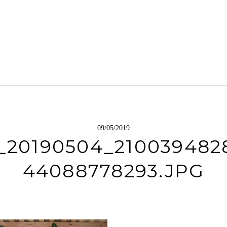
09/05/2019
_20190504_210039482
44088778293.JPG