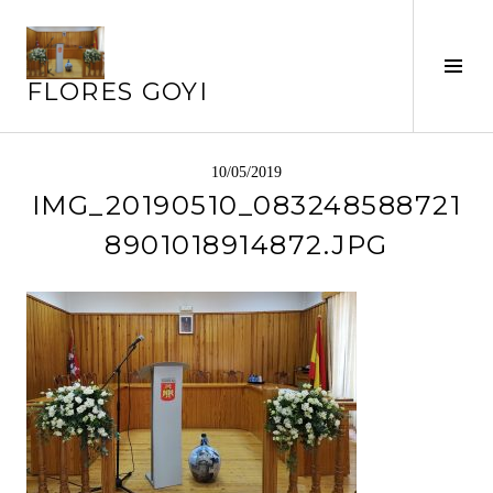
Saltar
al
Alte
contenido
FLORES GOYI
barr
later
10/05/2019
IMG_20190510_083248588721
8901018914872.JPG