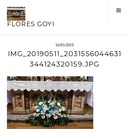
Saltar
al
Alte
contenido
barr
FLORES GOYI
later
16/05/2019
IMG_20190511_2031556044631
344124320159.JPG