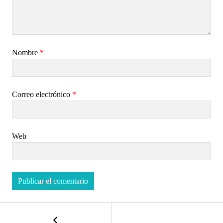
Nombre
*
Correo electrónico
*
Web
NAVEGACIÓN
←
img_20190511_2031556044631344124320159.j