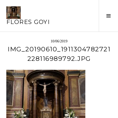
Saltar
al
Alte
contenido
FLORES GOYI
barr
later
10/06/2019
IMG_20190610_1911304782721
228116989792.JPG