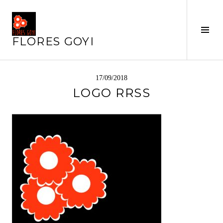
Saltar
al
contenido
Alte
FLORES GOYI
barr
later
17/09/2018
LOGO RRSS