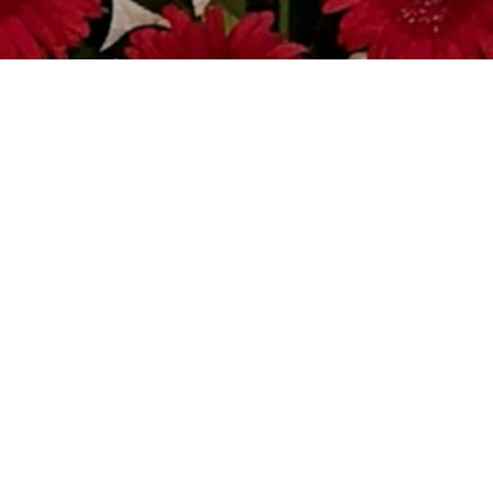
Concluimos los adornos para la Semana Santa de nuestro
pueblo con la decoración para el Domingo de Resurrección en
la Iglesia de Santa María la Mayor de Portillo.
Centros realizados con anturios blancos y gerberas Rojas para
el altar. Y solo paniculata para la pila bautismal y el cirio.
Galería
Publicada en
Semana Santa