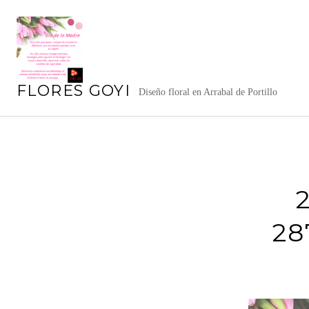
Saltar
al
contenido
FLORES GOYI
Diseño floral en Arrabal de Portillo
28