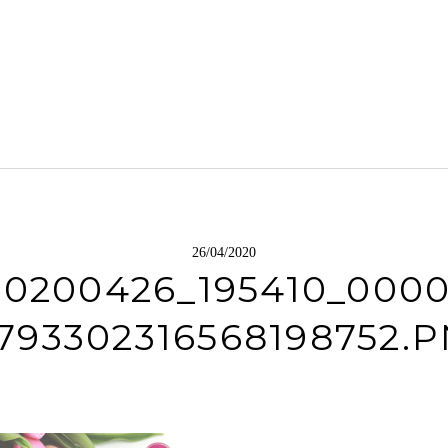
26/04/2020
20200426_195410_0000
793302316568198752.