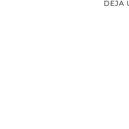
DEJA 
Tu dirección d
*
Comentario
*
Nombre
*