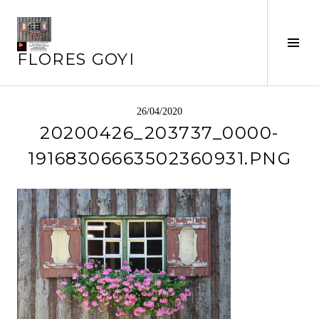
Saltar
al
contenido
Alte
FLORES GOYI
barr
later
26/04/2020
20200426_203737_0000-
19168306663502360931.PNG