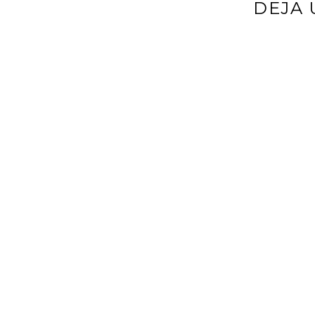
DEJA 
Tu dirección d
*
Comentario
*
Nombre
*