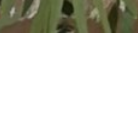
Decoramos la iglesia de Santiago del Arroyo, donde Marta y
Nicolás celebraron su boda este pasado sábado.
Lisiantum y paniculata junto con diferentes tipos de eucalipto
en centros y ramilletes de bancos.
Y para el ramo de novia, rosas, paniculata, statice y limonium
junto a eucalipto.