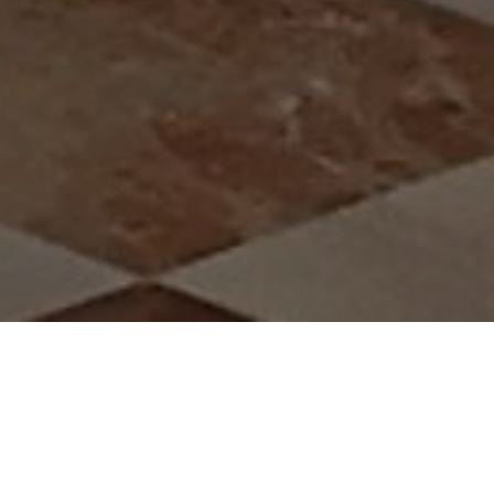
Volvemos al Santuario de Nuestra Señora de El Henar para
decorar una boda.
Vanesa y Alberto eligieron tonos blancos y naranjas para la
decoración del altar, pasillo y entrada al santuario.