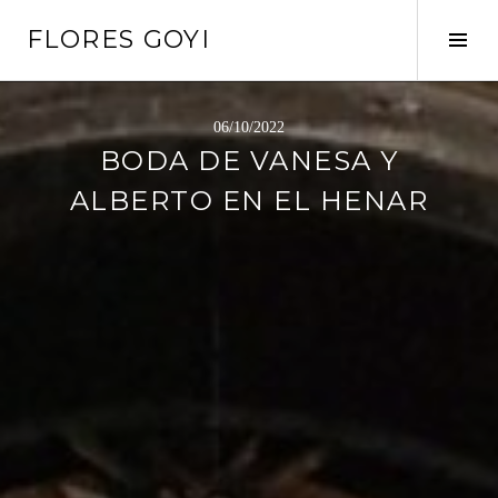
Saltar
FLORES GOYI
al
Alte
contenido
barr
later
06/10/2022
BODA DE VANESA Y
ALBERTO EN EL HENAR