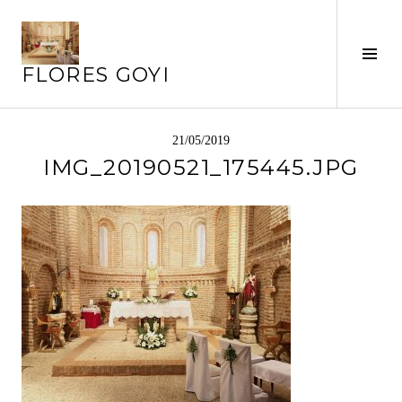
Saltar
al
contenido
Alte
FLORES GOYI
barr
later
21/05/2019
IMG_20190521_175445.JPG