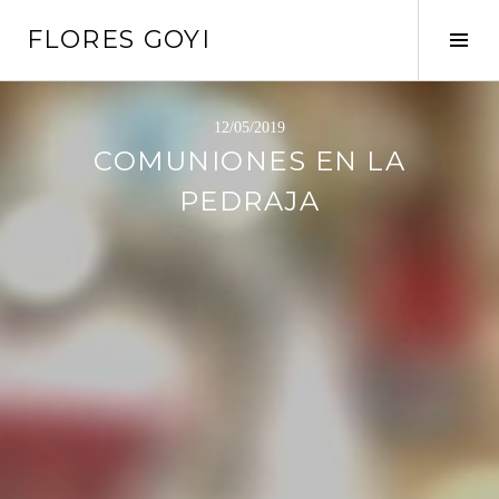
Saltar
FLORES GOYI
al
Alte
contenido
barr
later
12/05/2019
COMUNIONES EN LA
PEDRAJA