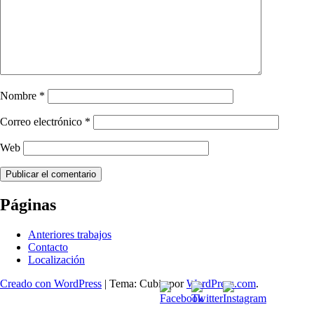
Nombre
*
Correo electrónico
*
Web
Navegación
←
IMG_20190610_191103.jpg
Páginas
de
Anteriores trabajos
entradas
Contacto
Localización
Creado con WordPress
|
Tema: Cubic por
WordPress.com
.