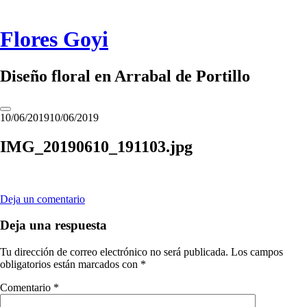
Saltar
al
contenido
Flores Goyi
Diseño floral en Arrabal de Portillo
Alternar
10/06/2019
10/06/2019
barra
lateral
IMG_20190610_191103.jpg
Deja un comentario
Deja una respuesta
Tu dirección de correo electrónico no será publicada.
Los campos
obligatorios están marcados con
*
Comentario
*