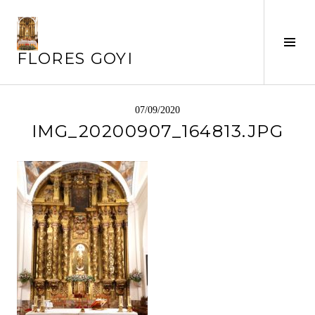
Saltar
al
Alte
contenido
FLORES GOYI
barr
later
07/09/2020
IMG_20200907_164813.JPG