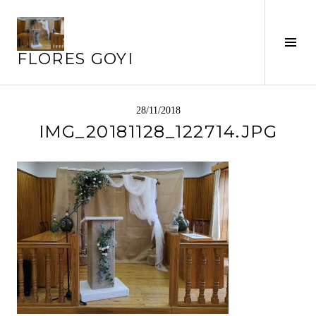
Saltar
al
Alte
contenido
FLORES GOYI
barr
later
28/11/2018
IMG_20181128_122714.JPG