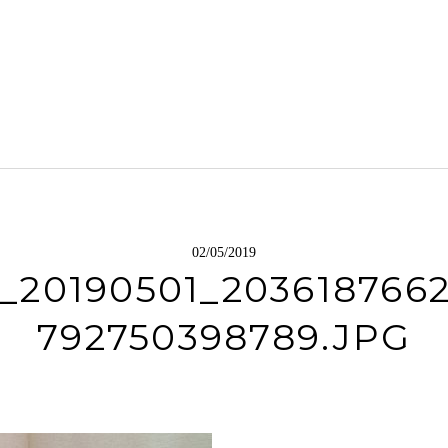
02/05/2019
_20190501_203618766
792750398789.JPG