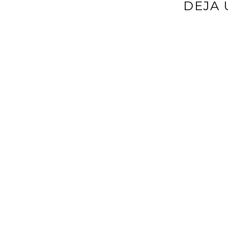
DEJA 
Tu dirección d
*
Comentario
*
Nombre
*