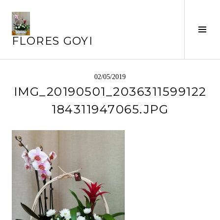
Saltar
al
Alte
contenido
FLORES GOYI
barr
later
02/05/2019
IMG_20190501_2036311599122
184311947065.JPG