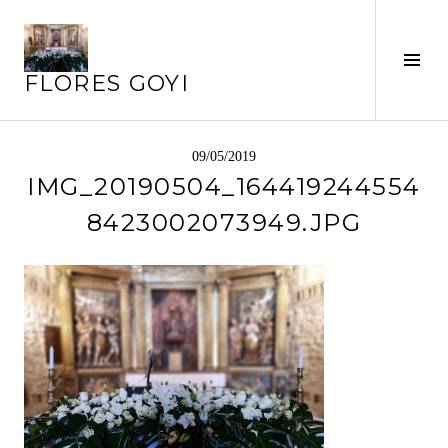
Saltar
al
contenido
Alte
FLORES GOYI
barr
later
09/05/2019
IMG_20190504_164419244554
8423002073949.JPG