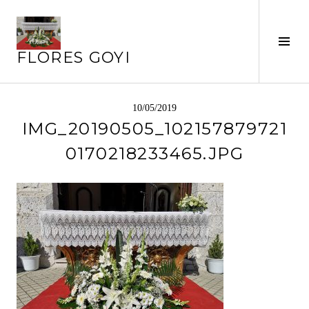
Saltar
al
contenido
Alte
FLORES GOYI
barr
later
10/05/2019
IMG_20190505_102157879721
0170218233465.JPG