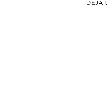
DEJA 
Tu dirección d
*
Comentario
*
Nombre
*