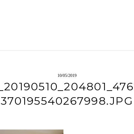
10/05/2019
_20190510_204801_476
370195540267998.JPG