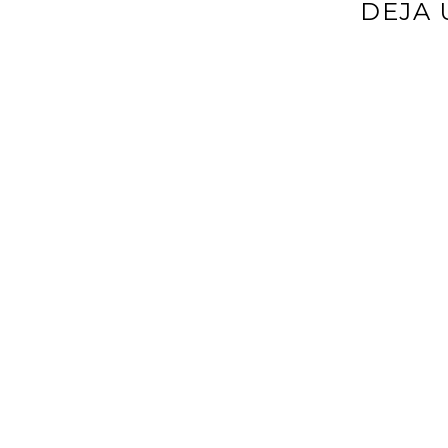
DEJA 
Tu dirección d
*
Comentario
*
Nombre
*