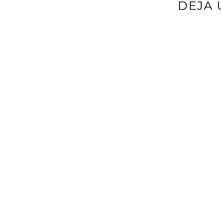
DEJA 
Tu dirección d
*
Comentario
*
Nombre
*