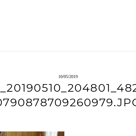
10/05/2019
_20190510_204801_48
0790878709260979.JP