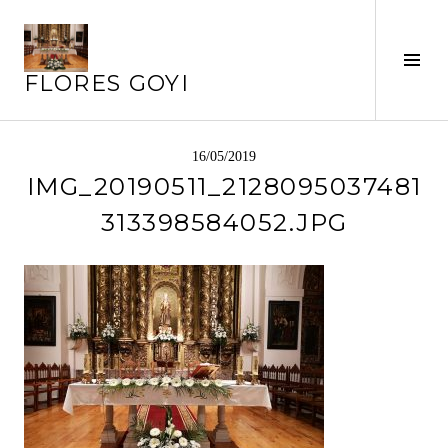
Saltar
al
contenido
Alte
FLORES GOYI
barr
later
16/05/2019
IMG_20190511_2128095037481
313398584052.JPG