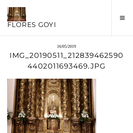
Saltar
al
contenido
Alte
FLORES GOYI
barr
later
16/05/2019
IMG_20190511_212839462590
4402011693469.JPG