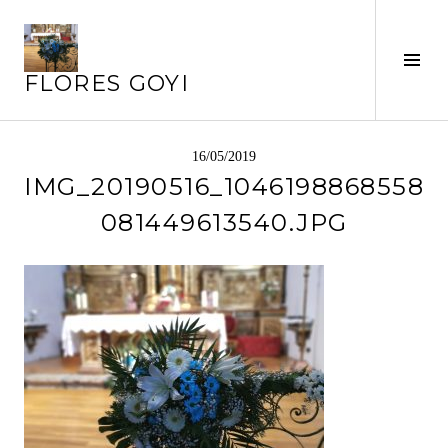
Saltar
al
Alte
contenido
FLORES GOYI
barr
later
16/05/2019
IMG_20190516_1046198868558
081449613540.JPG