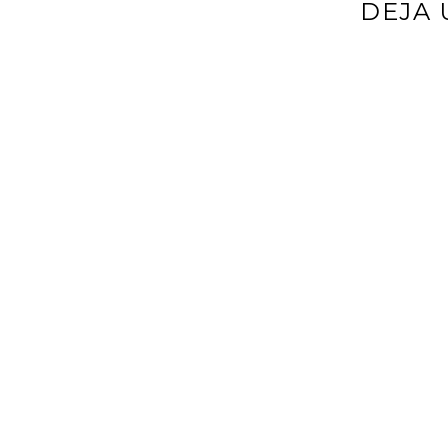
DEJA 
Tu dirección d
*
Comentario
*
Nombre
*