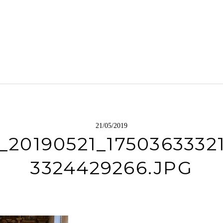
21/05/2019
_20190521_1750363332
3324429266.JPG