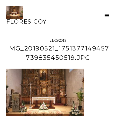
Saltar
al
contenido
Alte
FLORES GOYI
barr
later
21/05/2019
IMG_20190521_1751377149457
739835450519.JPG