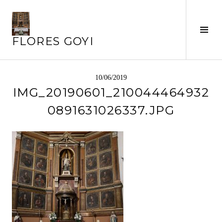
Saltar
al
contenido
Alte
FLORES GOYI
barr
later
10/06/2019
IMG_20190601_210044464932
0891631026337.JPG