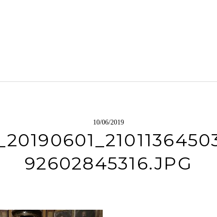
10/06/2019
_20190601_2101136450
92602845316.JPG