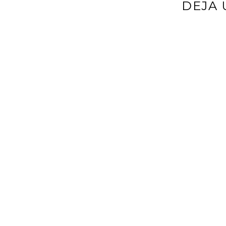
DEJA 
Tu dirección d
*
Comentario
*
Nombre
*