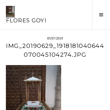
Saltar
al
contenido
Alte
FLORES GOYI
barr
later
05/07/2019
IMG_20190629_1918181040644
070045104274.JPG