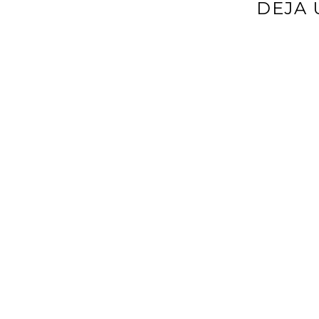
DEJA 
Tu dirección d
*
Comentario
*
Nombre
*