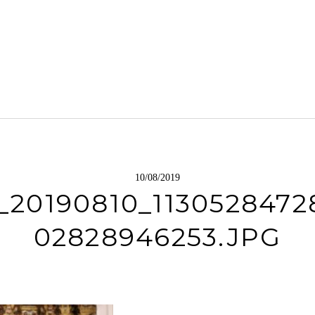
10/08/2019
_20190810_1130528472
02828946253.JPG