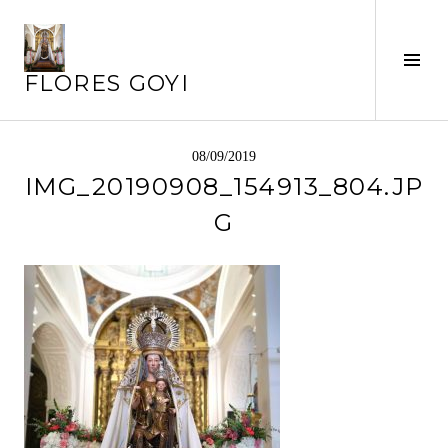
Saltar
al
Alte
contenido
FLORES GOYI
barr
later
08/09/2019
IMG_20190908_154913_804.JP
G