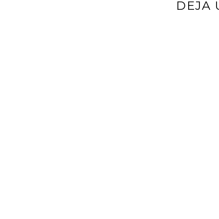
DEJA 
Tu dirección d
*
Comentario
*
Nombre
*