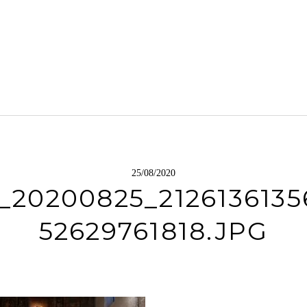
25/08/2020
_20200825_2126136135
52629761818.JPG