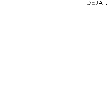
DEJA 
Tu dirección d
*
Comentario
*
Nombre
*