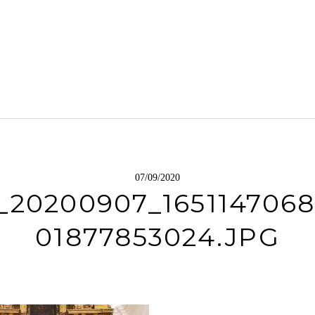
07/09/2020
_20200907_1651147068
01877853024.JPG