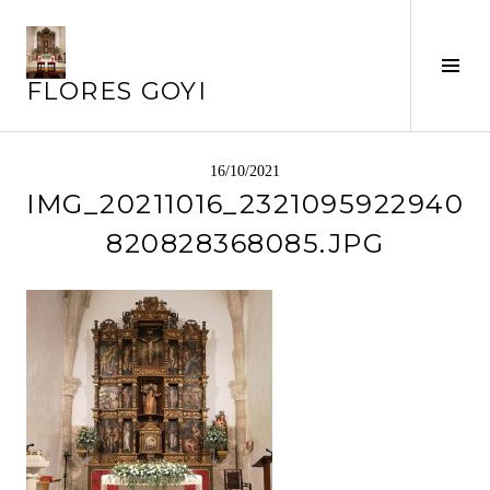
Saltar
al
contenido
Alte
FLORES GOYI
barr
later
16/10/2021
IMG_20211016_2321095922940
820828368085.JPG