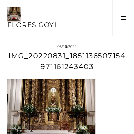
Saltar
al
Alte
contenido
FLORES GOYI
barr
later
06/10/2022
IMG_20220831_1851136507154
971161243403