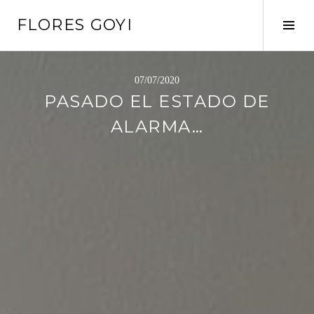
Saltar
FLORES GOYI
al
Alte
contenido
barr
later
07/07/2020
PASADO EL ESTADO DE
ALARMA…