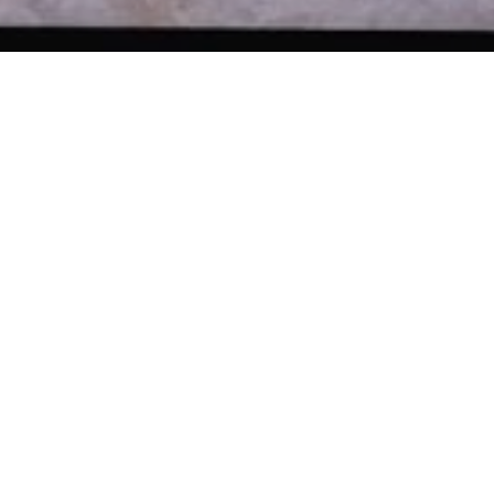
Hola a todos y todas de nuevo.
Desde Flores Goyi queremos informaros
de cómo será nuestra «nueva
normalidad».
Creemos que aún no hay que bajar la
guardia ante el coronavirus. Por eso aún
no vamos a trabajar como lo hacíamos
antes.