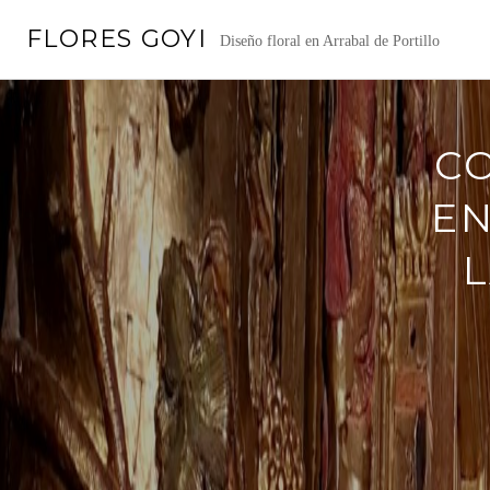
Saltar
FLORES GOYI
al
Diseño floral en Arrabal de Portillo
contenido
C
EN
L